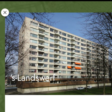
Rotterdam
Woont
‘s-Landswerf