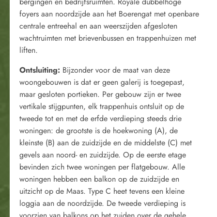
bergingen en bedrijfsruimten. Royale dubbelhoge
foyers aan noordzijde aan het Boerengat met openbare
centrale entreehal en aan weerszijden afgesloten
wachtruimten met brievenbussen en trappenhuizen met
liften.
Ontsluiting:
Bijzonder voor de maat van deze
woongebouwen is dat er geen galerij is toegepast,
maar gesloten portieken. Per gebouw zijn er twee
vertikale stijgpunten, elk trappenhuis ontsluit op de
tweede tot en met de erfde verdieping steeds drie
woningen: de grootste is de hoekwoning (A), de
kleinste (B) aan de zuidzijde en de middelste (C) met
gevels aan noord- en zuidzijde. Op de eerste etage
bevinden zich twee woningen per flatgebouw. Alle
woningen hebben een balkon op de zuidzijde en
uitzicht op de Maas. Type C heet tevens een kleine
loggia aan de noordzijde. De tweede verdieping is
voorzien van balkons op het zuiden over de gehele