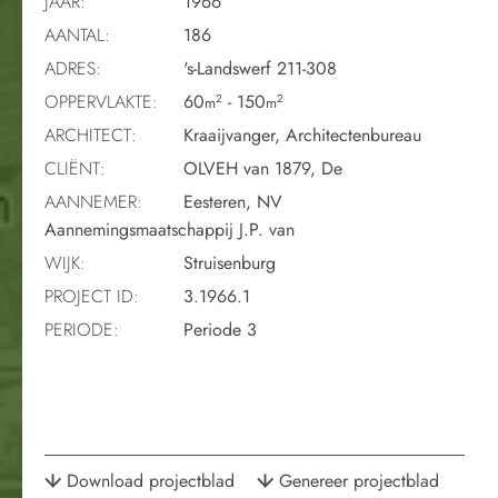
JAAR:
1966
AANTAL:
186
ADRES:
's-Landswerf 211-308
OPPERVLAKTE:
60
- 150
2
2
m
m
ARCHITECT:
Kraaijvanger, Architectenbureau
CLIËNT:
OLVEH van 1879, De
AANNEMER:
Eesteren, NV
Aannemingsmaatschappij J.P. van
WIJK:
Struisenburg
PROJECT ID:
3.1966.1
PERIODE:
Periode 3
Download projectblad
Genereer projectblad